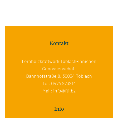
Kontakt
Fernheizkraftwerk Toblach-Innichen
Genossenschaft
Bahnhofstraße 8, 39034 Toblach
Tel:
0474 973214
Mail:
info@fti.bz
Info