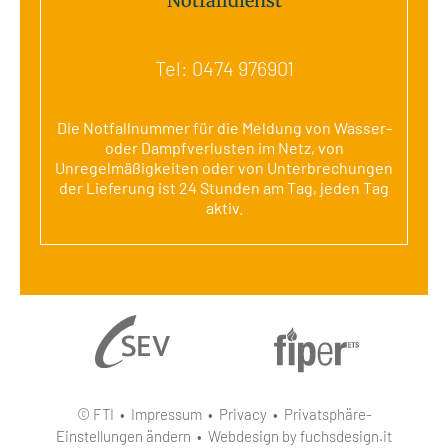
Notfalldienst
Tel:
0474 976901
Die Notfallnummer für die Meldung von Wasser-
oder Dampfverlusten im Netz, von
Unregelmäßigkeiten oder von Unterbrechungen
der Lieferung ist 24 Stunden am Tag, jeden Tag
aktiv.
© FTI •
Impressum
•
Privacy
•
Privatsphäre-
Einstellungen ändern
•
Webdesign by fuchsdesign.it