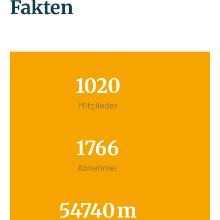
Fakten
1020
Mitglieder
1766
Abnehmer
54740
m